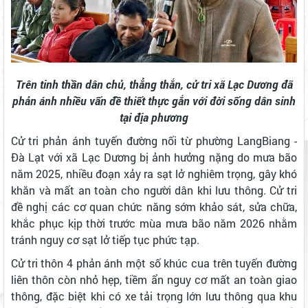
Trên tinh thần dân chủ, thẳng thắn, cử tri xã Lạc Dương đã
phản ánh nhiều vấn đề thiết thực gắn với đời sống dân sinh
tại địa phương
Cử tri phản ánh tuyến đường nối từ phường LangBiang -
Đà Lạt với xã Lạc Dương bị ảnh hưởng nặng do mưa bão
năm 2025, nhiều đoạn xảy ra sạt lở nghiêm trọng, gây khó
khăn và mất an toàn cho người dân khi lưu thông. Cử tri
đề nghị các cơ quan chức năng sớm khảo sát, sửa chữa,
khắc phục kịp thời trước mùa mưa bão năm 2026 nhằm
tránh nguy cơ sạt lở tiếp tục phức tạp.
Cử tri thôn 4 phản ánh một số khúc cua trên tuyến đường
liên thôn còn nhỏ hẹp, tiềm ẩn nguy cơ mất an toàn giao
thông, đặc biệt khi có xe tải trọng lớn lưu thông qua khu