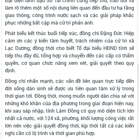
Đại diện lãnh đạo Sở Tài chính cũng tiếp thu, trao đổi và
làm rõ thêm một số nội dung liên quan đến đầu tư hạ tầng
giao thông, công trình nước sạch và các giải pháp khắc
phục những bất cập mà cử tri phản ánh.
Phát biểu kết thúc buổi tiếp xúc, đồng chí Đặng Đức Hiệp
cảm ơn các ý kiến tâm huyết, trách nhiệm của cử tri xã
Lạc Dương; đồng thời cho biết Tổ đại biểu HĐND tỉnh sẽ
tiếp thu đầy đủ, tổng hợp và chuyển đến các cấp có thẩm
quyền, cơ quan chức năng xem xét, giải quyết theo quy
định.
Đồng chí nhấn mạnh, các vấn đề liên quan trực tiếp đến
đời sống dân sinh sẽ được ưu tiên quan tâm xử lý trong
thời gian tới. Đồng thời, mong muốn người dân chia sẻ với
những khó khăn của địa phương trong giai đoạn hiện nay,
khi sau sáp nhập, tỉnh Lâm Đồng có quy mô diện tích lớn
nhất cả nước, với 124 xã, phường, khối lượng công việc rất
lớn nên việc giải quyết đồng thời, kịp thời tất cả các kiến
nghị cần có lộ trình và thời gian phù hợp.