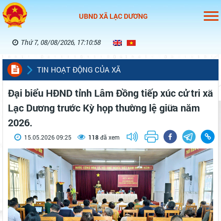
UBND XÃ LẠC DƯƠNG
Thứ 7, 08/08/2026, 17:10:59
TIN HOẠT ĐỘNG CỦA XÃ
Đại biểu HĐND tỉnh Lâm Đồng tiếp xúc cử tri xã
Lạc Dương trước Kỳ họp thường lệ giữa năm
2026.
15.05.2026 09:25
118
đã xem