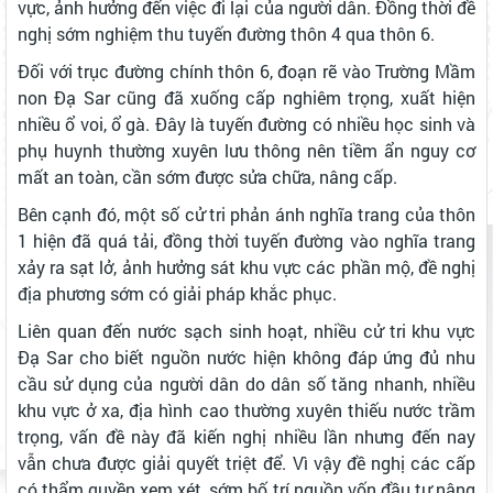
vực, ảnh hưởng đến việc đi lại của người dân. Đồng thời đề
nghị sớm nghiệm thu tuyến đường thôn 4 qua thôn 6.
Đối với trục đường chính thôn 6, đoạn rẽ vào Trường Mầm
non Đạ Sar cũng đã xuống cấp nghiêm trọng, xuất hiện
nhiều ổ voi, ổ gà. Đây là tuyến đường có nhiều học sinh và
phụ huynh thường xuyên lưu thông nên tiềm ẩn nguy cơ
mất an toàn, cần sớm được sửa chữa, nâng cấp.
Bên cạnh đó, một số cử tri phản ánh nghĩa trang của thôn
1 hiện đã quá tải, đồng thời tuyến đường vào nghĩa trang
xảy ra sạt lở, ảnh hưởng sát khu vực các phần mộ, đề nghị
địa phương sớm có giải pháp khắc phục.
Liên quan đến nước sạch sinh hoạt, nhiều cử tri khu vực
Đạ Sar cho biết nguồn nước hiện không đáp ứng đủ nhu
cầu sử dụng của người dân do dân số tăng nhanh, nhiều
khu vực ở xa, địa hình cao thường xuyên thiếu nước trầm
trọng, vấn đề này đã kiến nghị nhiều lần nhưng đến nay
vẫn chưa được giải quyết triệt để. Vì vậy đề nghị các cấp
có thẩm quyền xem xét, sớm bố trí nguồn vốn đầu tư nâng