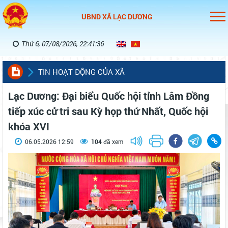
UBND XÃ LẠC DƯƠNG
Thứ 6, 07/08/2026, 22:41:36
TIN HOẠT ĐỘNG CỦA XÃ
Lạc Dương: Đại biểu Quốc hội tỉnh Lâm Đồng
tiếp xúc cử tri sau Kỳ họp thứ Nhất, Quốc hội
khóa XVI
06.05.2026 12:59
104
đã xem