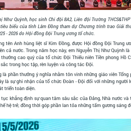
hị Như Quỳnh, học sinh Chi đội 8A2, Liên đội Trường THCS&THP
tiêu biểu của tỉnh Lâm Đồng tham dự Chương trình trao Giải t
5 - 2026 do Hội đồng Đội Trung ương tổ chức.
ng tên Anh hùng liệt sĩ Kim Đồng, được Hội đồng Đội Trung ư
rên cả nước. Trong năm học này, em Nguyễn Thị Như Quỳnh là
 thưởng cao quý của tổ chức Đội Thiếu niên Tiền phong Hồ 
 sắc trong học tập, rèn luyện và công tác Đội.
g là phần thưởng ý nghĩa nhằm tôn vinh những giáo viên Tổng 
ây là sự ghi nhận của tổ chức Đoàn - Đội đối với những người
t triển toàn diện.
ếp tục khẳng định sự quan tâm sâu sắc của Đảng, Nhà nước và
thế hệ trẻ; đồng thời góp phần lan tỏa những tấm gương sáng đ