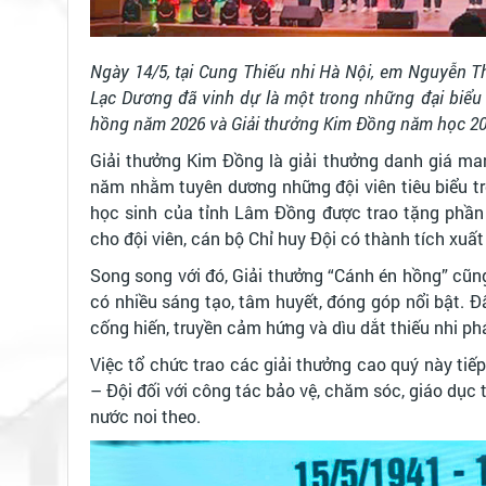
Ngày 14/5, tại Cung Thiếu nhi Hà Nội, em Nguyễn T
Lạc Dương đã vinh dự là một trong những đại biểu 
hồng năm 2026 và Giải thưởng Kim Đồng năm học 202
Giải thưởng Kim Đồng là giải thưởng danh giá ma
năm nhằm tuyên dương những đội viên tiêu biểu t
học sinh của tỉnh Lâm Đồng được trao tặng phần
cho đội viên, cán bộ Chỉ huy Đội có thành tích xuất
Song song với đó, Giải thưởng “Cánh én hồng” cũn
có nhiều sáng tạo, tâm huyết, đóng góp nổi bật. Đ
cống hiến, truyền cảm hứng và dìu dắt thiếu nhi phá
Việc tổ chức trao các giải thưởng cao quý này ti
– Đội đối với công tác bảo vệ, chăm sóc, giáo dục 
nước noi theo.