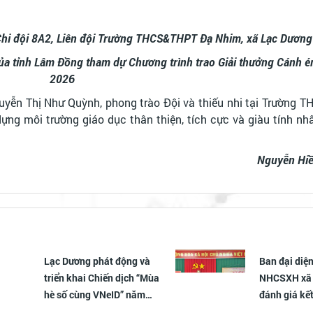
hi đội 8A2, Liên đội Trường THCS&THPT Đạ Nhim, xã Lạc Dương
 của tỉnh Lâm Đồng tham dự Chương trình trao Giải thưởng Cánh 
2026
yễn Thị Như Quỳnh, phong trào Đội và thiếu nhi tại Trường
ng môi trường giáo dục thân thiện, tích cực và giàu tính nhâ
Nguyễn Hiề
Ban đại diện HĐQT
Xã Lạc Dươn
NHCSXH xã Lạc Dương
đồng chí ng
đánh giá kết quả tín dụng
Huyện ủy L
chính sách 6 tháng đầu
các thời kỳ.