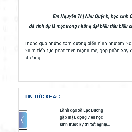
Em Nguyễn Thị Như Quỳnh, học sinh C
đã vinh dự là một trong những đại biểu tiêu biểu
Thông qua những tấm gương điển hình như em Ngu
Nhim tiếp tục phát triển mạnh mẽ, góp phần xây dự
phương.
TIN TỨC KHÁC
c Dương
Lạc Dương phát động và
iên học
triển khai Chiến dịch “Mùa
 tốt nghiệp
hè số cùng VNeID” năm
2026