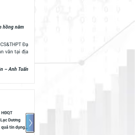
én hồng năm
 THCS&THPT Đạ
n văn tại địa
n – Anh Tuấn
g gặp mặt các
Lạc Dương cờ đỏ rực khắp
uyên Bí thư
các tuyến đường, hướng tới
ạc Dương qua
Ngày Thương binh - Liệt sĩ
và bầu cử Trưởng thôn