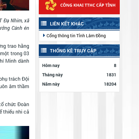
T Đạ Nhim, xã
LIÊN KẾT KHÁC
hưởng Cánh én
Cổng thông tin Tỉnh Lâm Đồng
ơng trao hằng
THỐNG KÊ TRUY CẬP
 một trong 03
Chí Minh dành
Hôm nay
8
Tháng này
1831
phụ trách Đội
Năm này
18204
 luôn âm thầm
 tổ chức Đoàn
ể thiếu nhi cả