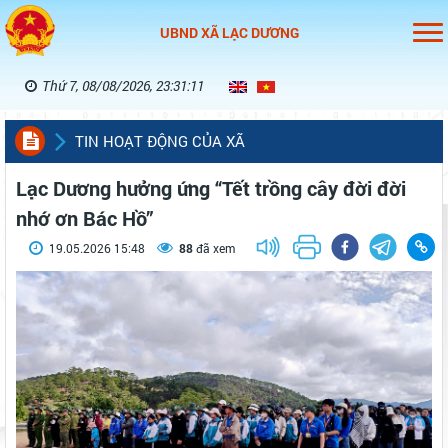
UBND XÃ LẠC DƯƠNG
Thứ 7, 08/08/2026, 23:31:12
TIN HOẠT ĐỘNG CỦA XÃ
Lạc Dương hưởng ứng “Tết trồng cây đời đời
nhớ ơn Bác Hồ”
19.05.2026 15:48
88
đã xem