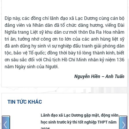
Dịp này, các đồng chí lãnh đạo xã Lạc Dương cùng cán bộ
đảng viên và Nhân dân đã tổ chức dâng hương, viếng Đài
Nghĩa trang Liệt sỹ khu dân cư mới thôn Đa Ra Hoa nhằm
tri ân, tưởng nhớ công ơn to lớn của các anh hùng liệt sỹ
đã anh dũng hy sinh vì sự nghiệp đấu tranh giải phóng dân
tộc, bảo vệ Tổ quốc; đồng thời bày tỏ lòng thành kính, biết
ơn sâu sắc đối với Chủ tịch Hồ Chí Minh nhân kỷ niệm 136
năm Ngày sinh của Người.
Nguyễn Hiền – Anh Tuấn
TIN TỨC KHÁC
 viên
Lạc Dương phát động và triển khai Chiến
 năm
dịch “Mùa hè số cùng VNeID” năm 2026