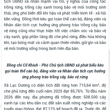
tịch UBND xã nhấn mạnh vai trò, ý nghĩa của công tác
trồng rừng, trồng cây xanh trong bảo vệ môi trường sinh
thái, ứng phó biến đổi khí hậu và phát triển kinh tế - xã hội
bền vững. Đồng thời kêu gọi toàn thể cán bộ, đảng viên và
Nhân dân tích cực hưởng ứng phong trào trồng cây, bảo
vệ rừng cũng như thực hiện tốt việc chăm sóc và bảo vệ
cây xanh, góp phần tăng độ che phủ rừng, điều hòa không
khí, tạo bóng mát và cảnh quan thiên nhiên, giữ gìn và bảo
vệ môi trường sống trong lành trên địa bàn.
Đồng chí Cil Khiuh - Phó Chủ tịch UBND xã phát biểu kêu
gọi toàn thể cán bộ, đảng viên và Nhân dân tích cực hưởng
ứng phong trào trồng cây, bảo vệ rừng
Xã Lạc Dương có diện tích đất rừng hơn 715,64 km², độ
che phủ rừng đến cuối năm 2025 đạt 85,76%. Từ đầu năm
2026 đến nay, địa phương đã trồng được 508.500 cây
xanh tại các khu dân cư, đất sản xuất nông nghiệp và các
tuyến giao thông, đạt 87,12% kế hoạch đề ra. Trước đó, để