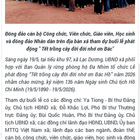
Đông đảo cán bộ Công chức, Viên chức, Giáo viên, Học sinh
và đông đảo Nhân dân trên địa bàn xã tham dự buổi lễ phát
động " Tết trồng cây đời đời nhớ ơn Bác"
Sáng ngày 19/5, tại tiểu khu 97, xã Lạc Dương, UBND xã phối
hợp với Ban Quản lý rừng phòng hộ Đa Nhim tổ chức Lễ
phát động “Tết trồng cây đời đời nhớ ơn Bác Hồ” năm 2026
nhằm chào mừng, kỷ niệm 136 năm Ngày sinh Chủ tịch Hồ
Chí Minh (19/5/1890 - 19/5/2026).
Tham dự buổi lễ có các đồng chí: Ya Tiong - Bí thư Đảng
ủy, Chủ tịch HĐND xã; Đỗ Khắc Lợi, Phó Bí thư Thường
trực Đảng ủy; Bùi Quốc Huân, Phó Bí thư Đảng ủy, Chủ
tịch UBND xã; các đồng chí lãnh đạo HĐND, UBND, Ủy ban
MTTQ Việt Nam xã; lãnh đạo các ban ngành, đoàn thể;
cán bộ, công chức, viên chức, giáo viên, học sinh và đông