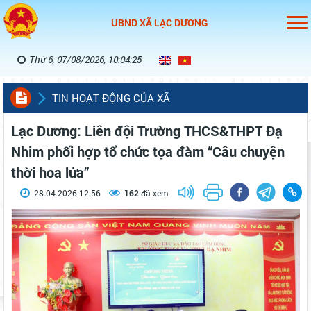
UBND XÃ LẠC DƯƠNG
Thứ 6, 07/08/2026, 10:04:26
TIN HOẠT ĐỘNG CỦA XÃ
Lạc Dương: Liên đội Trường THCS&THPT Đạ
Nhim phối hợp tổ chức tọa đàm “Câu chuyện
thời hoa lửa”
28.04.2026 12:56
162
đã xem