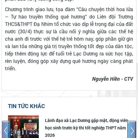
Chương trình giao lưu, tọa đàm “Câu chuyện thời hoa lửa
– Tự hào truyền thống quê hương” do Liên đội Trường
THCS&THPT Đạ Nhim tổ chức vào dịp lễ trọng đại của đất
nước (30/4) thực sự là cầu nối ý nghĩa giữa các thế hệ
cha anh đi trước với thế hệ trẻ hôm nay, góp phần giữ gìn
và lan tỏa những giá trị truyền thống tốt đẹp của dân tộc,
tiếp thêm động lực để tuổi trẻ Lạc Dương ra sức học tập,
rèn luyện, đóng góp xây dựng quê hương ngày càng phát
triển.
Nguyễn Hiền - CTV
TIN TỨC KHÁC
g viên
Lạc Dương phát động và triển khai Chiến
T năm
dịch “Mùa hè số cùng VNeID” năm 2026