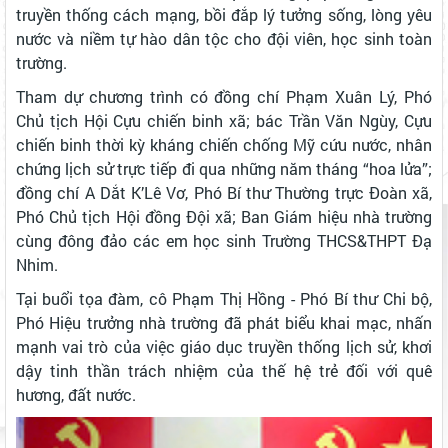
truyền thống cách mạng, bồi đắp lý tưởng sống, lòng yêu
nước và niềm tự hào dân tộc cho đội viên, học sinh toàn
trường.
Tham dự chương trình có đồng chí Phạm Xuân Lý, Phó
Chủ tịch Hội Cựu chiến binh xã; bác Trần Văn Ngùy, Cựu
chiến binh thời kỳ kháng chiến chống Mỹ cứu nước, nhân
chứng lịch sử trực tiếp đi qua những năm tháng “hoa lửa”;
đồng chí A Dắt K’Lê Vơ, Phó Bí thư Thường trực Đoàn xã,
Phó Chủ tịch Hội đồng Đội xã; Ban Giám hiệu nhà trường
cùng đông đảo các em học sinh Trường THCS&THPT Đạ
Nhim.
Tại buổi tọa đàm, cô Phạm Thị Hồng - Phó Bí thư Chi bộ,
Phó Hiệu trưởng nhà trường đã phát biểu khai mạc, nhấn
mạnh vai trò của việc giáo dục truyền thống lịch sử, khơi
dậy tinh thần trách nhiệm của thế hệ trẻ đối với quê
hương, đất nước.