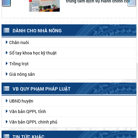
trung tâm dịch vụ Hành chính công xã Lạc
Dương
DÀNH CHO NHÀ NÔNG
Chăn nuôi
Sổ tay khoa học kỹ thuật
Trồng trọt
Giá nông sản
VB QUY PHẠM PHÁP LUẬT
UBND huyện
Văn bản QPPL tỉnh
Văn bản QPPL chính phủ
TIN TỨC KHÁC