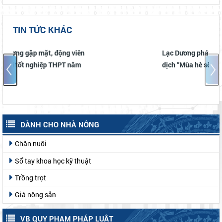
TIN TỨC KHÁC
n
Lạc Dương phát động và triển khai Chiến
dịch “Mùa hè số cùng VNeID” năm 2026
DÀNH CHO NHÀ NÔNG
Chăn nuôi
Sổ tay khoa học kỹ thuật
Trồng trọt
Giá nông sản
VB QUY PHẠM PHÁP LUẬT