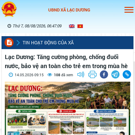
UBND XÃ LẠC DƯƠNG
Thứ 7, 08/08/2026, 06:47:10
TIN HOẠT ĐỘNG CỦA XÃ
Lạc Dương: Tăng cường phòng, chống đuối
nước, bảo vệ an toàn cho trẻ em trong mùa hè
14.05.2026 09:15
108
đã xem