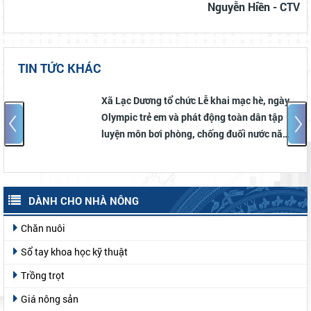
Chuyến thăm là hoạt động thiết thực, có ý nghĩa chính trị -
xã hội sâu sắc, góp phần tăng cường mối quan hệ gắn bó
giữa địa phương với đơn vị quân đội, củng cố niềm tin của
gia đình và Nhân dân đối với công tác huấn luyện, quản lý
bộ đội. Đồng thời, đây cũng là nguồn động viên tinh thần
to lớn, tiếp thêm động lực để các chiến sỹ mới yên tâm
công tác, nỗ lực rèn luyện, phấn đấu hoàn thành tốt nhiệm
vụ, xứng đáng với truyền thống quê hương Lạc Dương anh
hùng.
Nguyễn Hiền - CTV
TIN TỨC KHÁC
Xã Lạc Dương tổ chức Lễ khai mạc hè, ngày
Olympic trẻ em và phát động toàn dân tập
luyện môn bơi phòng, chống đuối nước năm