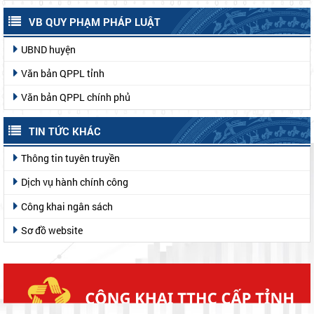
2026
DÀNH CHO NHÀ NÔNG
Chăn nuôi
Sổ tay khoa học kỹ thuật
Trồng trọt
Giá nông sản
VB QUY PHẠM PHÁP LUẬT
UBND huyện
Văn bản QPPL tỉnh
Văn bản QPPL chính phủ
TIN TỨC KHÁC