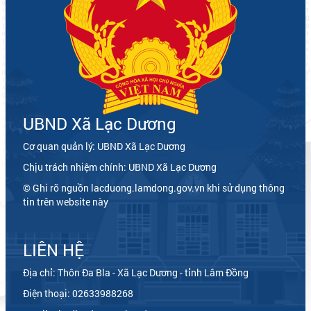
Tháng này
1823
Năm này
18196
UBND Xã Lạc Dương