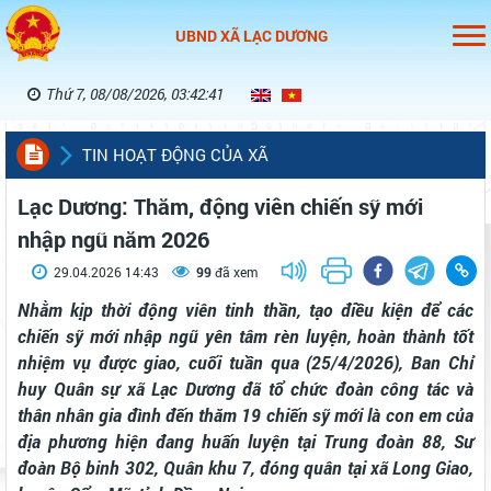
UBND XÃ LẠC DƯƠNG
Thứ 7, 08/08/2026, 03:42:41
TIN HOẠT ĐỘNG CỦA XÃ
Lạc Dương: Thăm, động viên chiến sỹ mới
nhập ngũ năm 2026
29.04.2026 14:43
99
đã xem
Nhằm kịp thời động viên tinh thần, tạo điều kiện để các
chiến sỹ mới nhập ngũ yên tâm rèn luyện, hoàn thành tốt
nhiệm vụ được giao, cuối tuần qua (25/4/2026), Ban Chỉ
huy Quân sự xã Lạc Dương đã tổ chức đoàn công tác và
thân nhân gia đình đến thăm 19 chiến sỹ mới là con em của
địa phương hiện đang huấn luyện tại Trung đoàn 88, Sư
đoàn Bộ binh 302, Quân khu 7, đóng quân tại xã Long Giao,