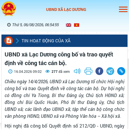
UBND XÃ LẠC DƯƠNG
Thứ 5, 06/08/2026, 06:54:55
TIN HOẠT ĐỘNG CỦA XÃ
UBND xã Lạc Dương công bố và trao quyết
định về công tác cán bộ.
16.04.2026 09:02
277
đã xem
Chiều ngày 14/4/2026, UBND xã Lạc Dương tổ chức Hội nghị
công bố và trao Quyết định về công tác cán bộ. Dự hội nghị
có đồng chí Ya Tiong, Bí thư Đảng ủy, Chủ tịch HĐND xã;
đồng chí Bùi Quốc Huân, Phó Bí thư Đảng ủy, Chủ tịch
UBND xã; các lãnh đạo UBND xã; tập thể cán bộ công chức
văn phòng HĐND, UBND xã và Phòng Văn hóa – Xã hội xã.
Hội nghị đã công bố Quyết định số 212/QĐ - UBND, ngày