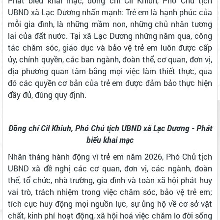
Phát biểu khai mạc, đồng chí Cil Khiuh, Phó Chủ tịch
UBND xã Lạc Dương nhấn mạnh: Trẻ em là hạnh phúc của
mỗi gia đình, là những mầm non, những chủ nhân tương
lai của đất nước. Tại xã Lạc Dương những năm qua, công
tác chăm sóc, giáo dục và bảo vệ trẻ em luôn được cấp
ủy, chính quyền, các ban ngành, đoàn thể, cơ quan, đơn vị,
địa phương quan tâm bằng mọi việc làm thiết thực, qua
đó các quyền cơ bản của trẻ em được đảm bảo thực hiện
đầy đủ, đúng quy định.
Đồng chí Cil Khiuh, Phó Chủ tịch UBND xã Lạc Dương - Phát
biểu khai mạc
Nhân tháng hành động vì trẻ em năm 2026, Phó Chủ tịch
UBND xã đề nghị các cơ quan, đơn vị, các ngành, đoàn
thể, tổ chức, nhà trường, gia đình và toàn xã hội phát huy
vai trò, trách nhiệm trong việc chăm sóc, bảo vệ trẻ em;
tích cực huy động mọi nguồn lực, sự ủng hộ về cơ sở vật
chất, kinh phí hoạt động, xã hội hoá việc chăm lo đời sống