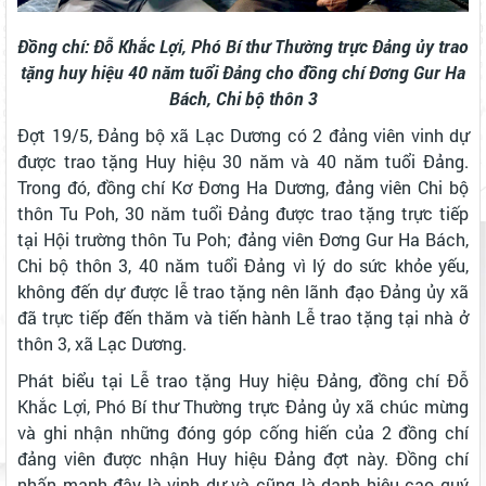
Đồng chí: Đỗ Khắc Lợi, Phó Bí thư Thường trực Đảng ủy trao
tặng huy hiệu 40 năm tuổi Đảng cho đồng chí Đơng Gur Ha
Bách, Chi bộ thôn 3
Đợt 19/5, Đảng bộ xã Lạc Dương có 2 đảng viên vinh dự
được trao tặng Huy hiệu 30 năm và 40 năm tuổi Đảng.
Trong đó, đồng chí Kơ Đơng Ha Dương, đảng viên Chi bộ
thôn Tu Poh, 30 năm tuổi Đảng được trao tặng trực tiếp
tại Hội trường thôn Tu Poh; đảng viên Đơng Gur Ha Bách,
Chi bộ thôn 3, 40 năm tuổi Đảng vì lý do sức khỏe yếu,
không đến dự được lễ trao tặng nên lãnh đạo Đảng ủy xã
đã trực tiếp đến thăm và tiến hành Lễ trao tặng tại nhà ở
thôn 3, xã Lạc Dương.
Phát biểu tại Lễ trao tặng Huy hiệu Đảng, đồng chí Đỗ
Khắc Lợi, Phó Bí thư Thường trực Đảng ủy xã chúc mừng
và ghi nhận những đóng góp cống hiến của 2 đồng chí
đảng viên được nhận Huy hiệu Đảng đợt này. Đồng chí
nhấn mạnh đây là vinh dự và cũng là danh hiệu cao quý