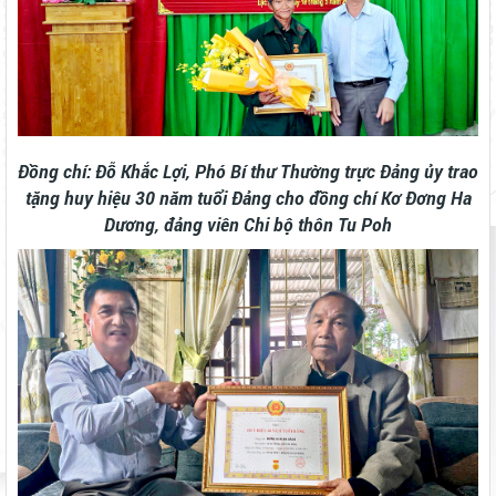
Đồng chí: Đỗ Khắc Lợi, Phó Bí thư Thường trực Đảng ủy trao
tặng huy hiệu 30 năm tuổi Đảng cho đồng chí Kơ Đơng Ha
Dương, đảng viên Chi bộ thôn Tu Poh