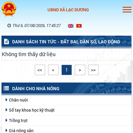
UBND XÃ LẠC DƯƠNG
Thứ 6, 07/08/2026, 17:45:27
DANH SÁCH TIN TỨC - ĐẤT ĐAI, DÂN SỐ, LAO ĐỘNG
Không tìm thấy dữ liệu
<<
<
1
>
>>
DÀNH CHO NHÀ NÔNG
Chăn nuôi
Sổ tay khoa học kỹ thuật
Trồng trọt
Giá nông sản